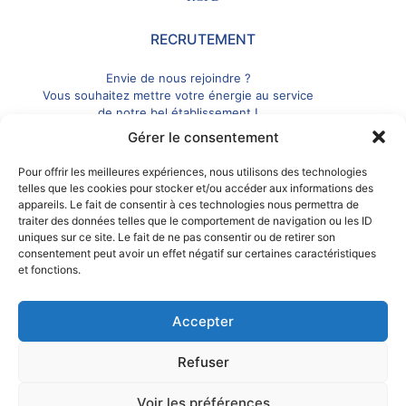
RECRUTEMENT
Envie de nous rejoindre ?
Vous souhaitez mettre votre énergie au service
de notre bel établissement !
Gérer le consentement
Déposer votre candidature
Pour offrir les meilleures expériences, nous utilisons des technologies
telles que les cookies pour stocker et/ou accéder aux informations des
CONTACT
appareils. Le fait de consentir à ces technologies nous permettra de
traiter des données telles que le comportement de navigation ou les ID
80, Boulevard Deganne, 33120 Arcachon
uniques sur ce site. Le fait de ne pas consentir ou de retirer son
consentement peut avoir un effet négatif sur certaines caractéristiques
05 56 83 32 40
et fonctions.
accueil@saint-dominique33.org
Accepter
Refuser
© 2023 EHPAD Sainte Dominique | Tous droits réservés |
Voir les préférences